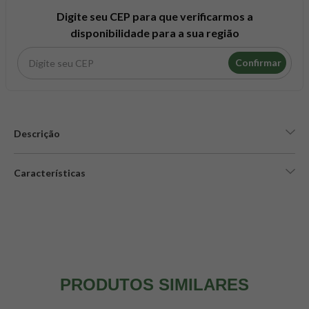
8
º
snack proteico mundo verde
Digite seu CEP para que verificarmos a
9
º
psyllium
disponibilidade para a sua região
10
º
chá
Confirmar
Descrição
Características
PRODUTOS SIMILARES