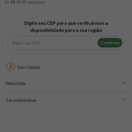
2x R$ 74,95 sem juros
8
º
maca peruana
9
º
psyllium
10
º
creatina mundo verde
Digite seu CEP para que verificarmos a
disponibilidade para a sua região
Confirmar
Sem Glúten
Descrição
Características