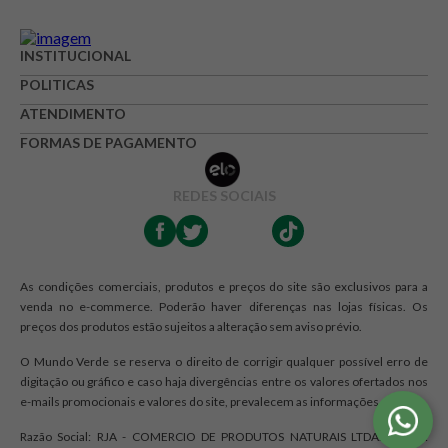
Avalie o produto de 1 até 5 estrelas
INSTITUCIONAL
★
★
★
☆
☆
POLITICAS
Seu nome
ATENDIMENTO
FORMAS DE PAGAMENTO
Endereço de e-mail
REDES SOCIAIS
Escrever avaliação
As condições comerciais, produtos e preços do site são exclusivos para a
venda no e-commerce. Poderão haver diferenças nas lojas físicas. Os
preços dos produtos estão sujeitos a alteração sem aviso prévio.
O Mundo Verde se reserva o direito de corrigir qualquer possível erro de
digitação ou gráfico e caso haja divergências entre os valores ofertados nos
e-mails promocionais e valores do site, prevalecem as informações do site.
ENVIAR AVALIAÇÃO
Razão Social: RJA - COMERCIO DE PRODUTOS NATURAIS LTDA. | CNPJ: