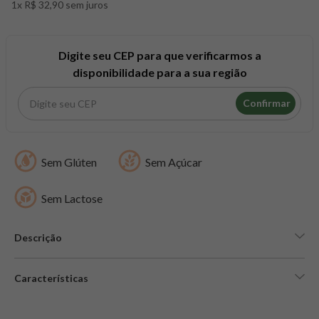
1x R$ 32,90 sem juros
8
º
maca peruana
9
º
psyllium
10
º
creatina mundo verde
Digite seu CEP para que verificarmos a
disponibilidade para a sua região
Confirmar
Sem Glúten
Sem Açúcar
Sem Lactose
Descrição
Características