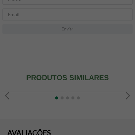
8
º
maca peruana
9
º
psyllium
10
º
creatina mundo verde
Enviar
PRODUTOS SIMILARES
AVALIAÇÕES