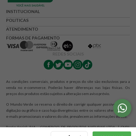
★
★
★
☆
☆
Seu nome
INSTITUCIONAL
POLITICAS
ATENDIMENTO
Endereço de e-mail
FORMAS DE PAGAMENTO
REDES SOCIAIS
Escrever avaliação
As condições comerciais, produtos e preços do site são exclusivos para a
venda no e-commerce. Poderão haver diferenças nas lojas físicas. Os
preços dos produtos estão sujeitos a alteração sem aviso prévio.
ENVIAR AVALIAÇÃO
O Mundo Verde se reserva o direito de corrigir qualquer possível erro de
digitação ou gráfico e caso haja divergências entre os valores ofertados nos
e-mails promocionais e valores do site, prevalecem as informações do site.
Razão Social: RJA - COMERCIO DE PRODUTOS NATURAIS LTDA. | CNPJ:
12.328.467/0001-44 | Endereço: R Maria Monteiro, 1476, Cambuí,