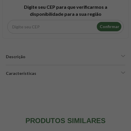
8
º
snack proteico mundo verde
Digite seu CEP para que verificarmos a
9
º
psyllium
disponibilidade para a sua região
10
º
creatina mundo verde
Confirmar
Descrição
Características
PRODUTOS SIMILARES