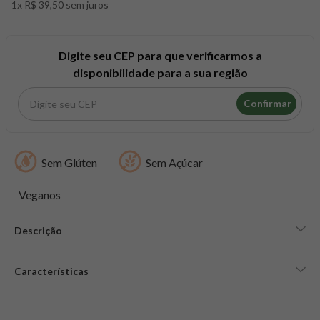
1x R$ 39,50 sem juros
8
º
snack proteico mundo verde
9
º
psyllium
10
º
chá
Digite seu CEP para que verificarmos a
disponibilidade para a sua região
Confirmar
Sem Glúten
Sem Açúcar
Veganos
Descrição
Características