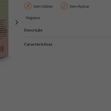
Sem Glúten
Sem Açúcar
Veganos
Descrição
Características