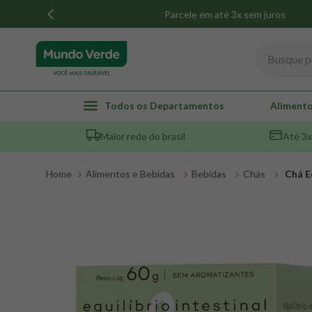
Parcele em até 3x sem juros
Busque por
TERMOS MAIS BUSCADOS
Todos os Departamentos
Alimento
1
º
whey
Maior rede do brasil
Até 3x
2
º
creatina
3
º
magnésio
Alimentos e Bebidas
Bebidas
Chás
Chá Eq
4
º
colageno
5
º
omega 3
6
º
pacco
7
º
snack proteico mundo verde
8
º
maca peruana
9
º
psyllium