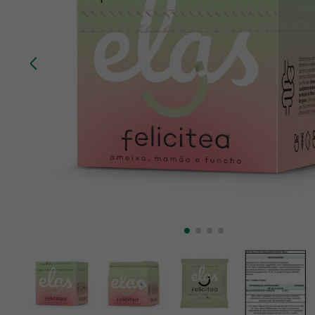
10
º
creatina mundo verde