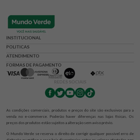
Avaliação
Avalie o produto de 1 até 5 estrelas
INSTITUCIONAL
★
★
★
☆
☆
POLITICAS
Seu nome
ATENDIMENTO
FORMAS DE PAGAMENTO
Endereço de e-mail
REDES SOCIAIS
Escrever avaliação
As condições comerciais, produtos e preços do site são exclusivos para a
venda no e-commerce. Poderão haver diferenças nas lojas físicas. Os
preços dos produtos estão sujeitos a alteração sem aviso prévio.
O Mundo Verde se reserva o direito de corrigir qualquer possível erro de
digitação ou gráfico e caso haja divergências entre os valores ofertados nos