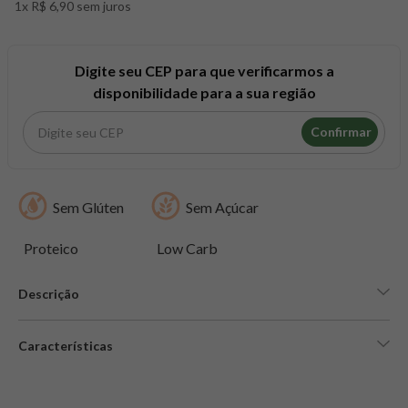
1x R$ 6,90 sem juros
8
º
maca peruana
9
º
psyllium
10
º
creatina mundo verde
Digite seu CEP para que verificarmos a
disponibilidade para a sua região
Confirmar
Sem Glúten
Sem Açúcar
Proteico
Low Carb
Descrição
Características