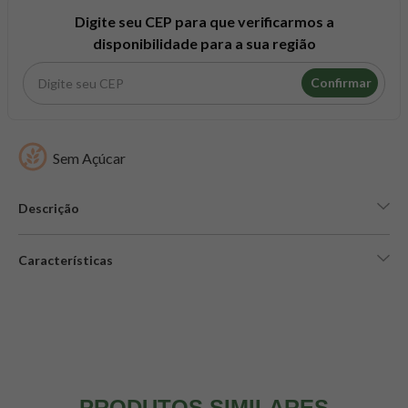
8
º
snack proteico mundo verde
Digite seu CEP para que verificarmos a
9
º
psyllium
disponibilidade para a sua região
10
º
creatina mundo verde
Confirmar
Sem Açúcar
Descrição
Características
PRODUTOS SIMILARES