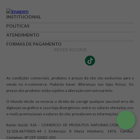
Avaliação
INSTITUCIONAL
POLITICAS
Avalie o produto de 1 até 5 estrelas
★
★
★
☆
☆
ATENDIMENTO
FORMAS DE PAGAMENTO
Seu nome
REDES SOCIAIS
Endereço de e-mail
As condições comerciais, produtos e preços do site são exclusivos para a
venda no e-commerce. Poderão haver diferenças nas lojas físicas. Os
preços dos produtos estão sujeitos a alteração sem aviso prévio.
Escrever avaliação
O Mundo Verde se reserva o direito de corrigir qualquer possível erro de
digitação ou gráfico e caso haja divergências entre os valores ofertados nos
e-mails promocionais e valores do site, prevalecem as informações do site.
Razão Social: RJA - COMERCIO DE PRODUTOS NATURAIS LTDA. | CNPJ:
12.328.467/0001-44 | Endereço: R Maria Monteiro, 1476, Cambuí,
Campinas, SP CEP 13025-150