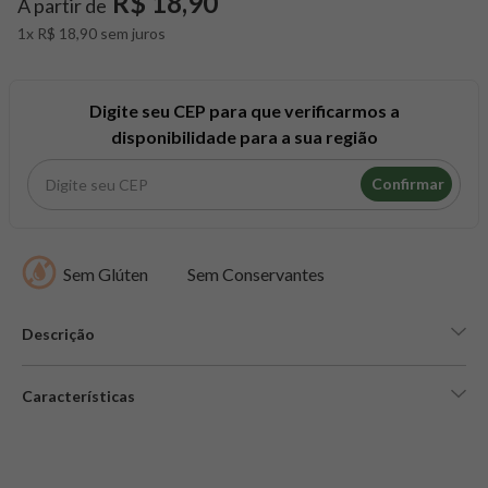
R$ 18,90
A partir de
8
º
snack proteico mundo verde
1x R$ 18,90 sem juros
9
º
psyllium
10
º
creatina mundo verde
Digite seu CEP para que verificarmos a
disponibilidade para a sua região
Confirmar
Sem Glúten
Sem Conservantes
Descrição
Características