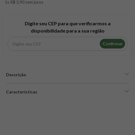
1x R$ 3,90 sem juros
8
º
snack proteico mundo verde
9
º
psyllium
10
º
creatina mundo verde
Digite seu CEP para que verificarmos a
disponibilidade para a sua região
Confirmar
Descrição
Características