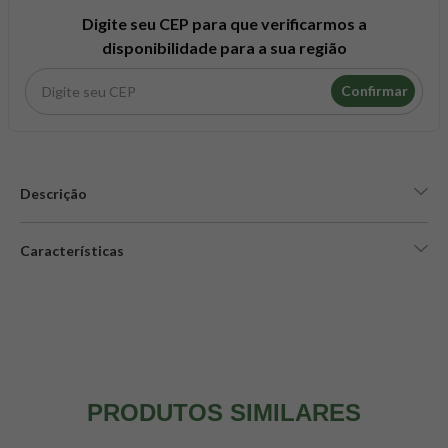
8
º
maca peruana
Digite seu CEP para que verificarmos a
9
º
psyllium
disponibilidade para a sua região
10
º
creatina mundo verde
Confirmar
Descrição
Características
PRODUTOS SIMILARES