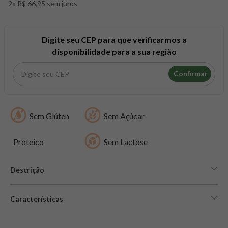
2x R$ 66,95 sem juros
8
º
snack proteico mundo verde
9
º
psyllium
10
º
chá
Digite seu CEP para que verificarmos a
disponibilidade para a sua região
Confirmar
Sem Glúten
Sem Açúcar
Proteico
Sem Lactose
Descrição
Características