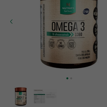
10
º
creatina mundo verde