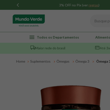
3% OFF no Pix (ver
regras
)
Busque por
TERMOS MAIS BUSCADOS
Todos os Departamentos
Alimento
1
º
whey
Maior rede do brasil
Até 3x
2
º
creatina
3
º
magnésio
Suplementos
Ômegas
Ômega 3
Ômega 3
4
º
omega 3
5
º
pacco
6
º
colageno
7
º
maca peruana
8
º
snack proteico mundo verde
9
º
psyllium