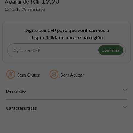
R$ 19,90
A partir de
8
º
snack proteico mundo verde
1x R$ 19,90 sem juros
9
º
psyllium
10
º
chá
Digite seu CEP para que verificarmos a
disponibilidade para a sua região
Confirmar
Sem Glúten
Sem Açúcar
Descrição
Características