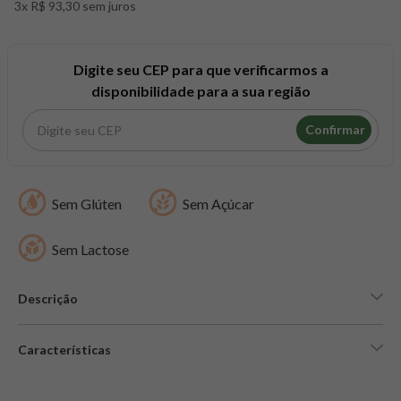
3x R$ 93,30 sem juros
8
º
snack proteico mundo verde
9
º
psyllium
10
º
chá
Digite seu CEP para que verificarmos a
disponibilidade para a sua região
Confirmar
Sem Glúten
Sem Açúcar
Sem Lactose
Descrição
Características