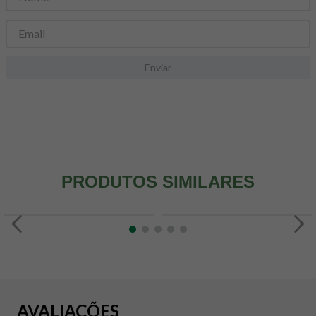
8
º
snack proteico mundo verde
9
º
psyllium
10
º
chá
Enviar
PRODUTOS SIMILARES
AVALIAÇÕES