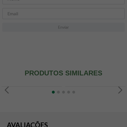
8
º
snack proteico mundo verde
9
º
psyllium
10
º
chá
Enviar
PRODUTOS SIMILARES
AVALIAÇÕES