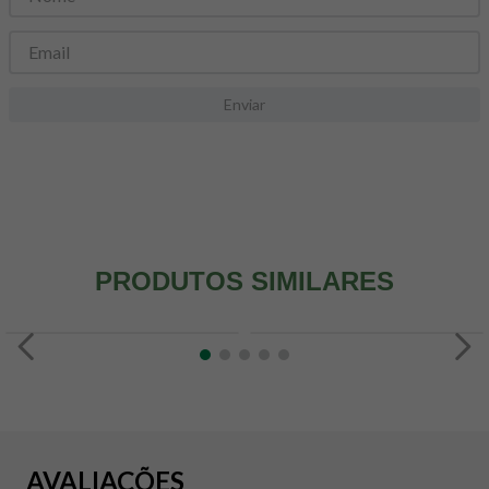
8
º
snack proteico mundo verde
9
º
psyllium
10
º
creatina mundo verde
Enviar
PRODUTOS SIMILARES
AVALIAÇÕES