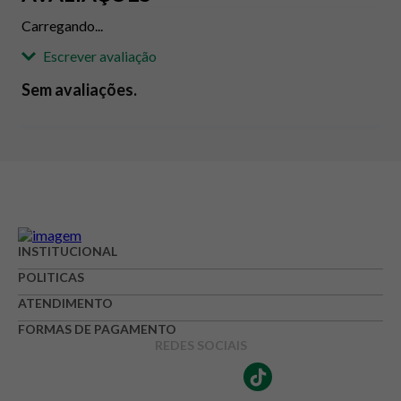
Carregando...
Escrever avaliação
Sem avaliações.
Adicionar avaliação
Avaliação
Avalie o produto de 1 até 5 estrelas
INSTITUCIONAL
★
★
★
☆
☆
POLITICAS
Seu nome
ATENDIMENTO
FORMAS DE PAGAMENTO
REDES SOCIAIS
Endereço de e-mail