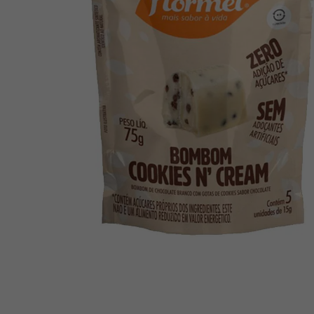
10
º
creatina mundo verde