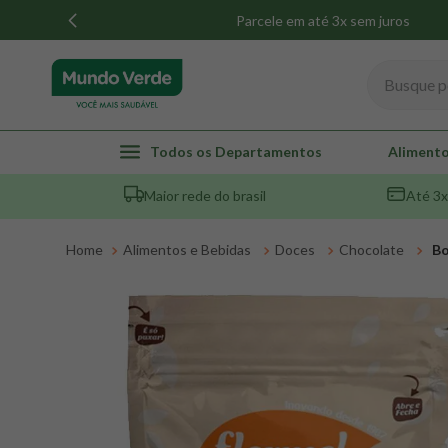
Parcele em até 3x sem juros
Busque por
TERMOS MAIS BUSCADOS
Todos os Departamentos
Alimento
1
º
whey
Maior rede do brasil
Até 3x
2
º
creatina
3
º
magnésio
Alimentos e Bebidas
Doces
Chocolate
Bo
4
º
omega 3
5
º
pacco
6
º
colageno
7
º
maca peruana
8
º
snack proteico mundo verde
9
º
psyllium