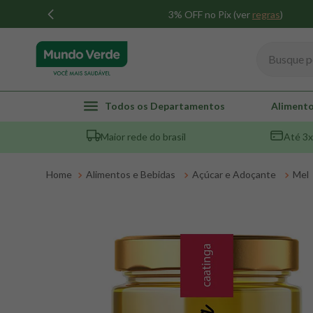
3% OFF no Pix (ver
regras
)
Busque por
TERMOS MAIS BUSCADOS
Todos os Departamentos
Alimento
1
º
whey
Maior rede do brasil
Até 3x
2
º
creatina
3
º
magnésio
Alimentos e Bebidas
Açúcar e Adoçante
Mel
4
º
omega 3
5
º
pacco
6
º
colageno
7
º
maca peruana
8
º
snack proteico mundo verde
9
º
psyllium