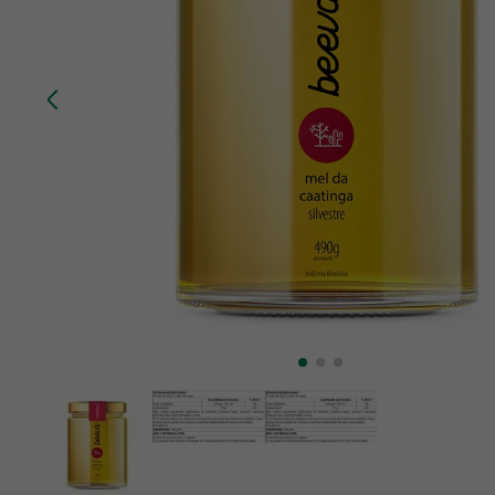
10
º
chá