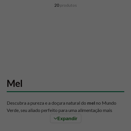
8
º
snack proteico mundo verde
20
produtos
9
º
psyllium
10
º
creatina mundo verde
Mel
Descubra a pureza e a doçura natural do
mel
no Mundo
Verde, seu aliado perfeito para uma alimentação mais
saudável e equilibrada. De opções 100%
orgânicas
a
Expandir
variedades silvestres da flora brasileira, explore o sabor