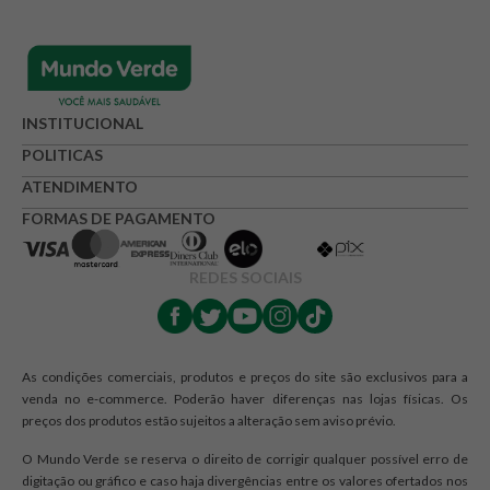
autêntico e os benefícios nutricionais que só o
adoçante
natural
das abelhas pode oferecer. Encontre o mel ideal
para adoçar suas bebidas, receitas e momentos com
qualidade e bem-estar, alinhado ao propósito do Mundo
Verde de incentivar uma vida saudável.
INSTITUCIONAL
POLITICAS
Benefícios e usos do Mel
ATENDIMENTO
FORMAS DE PAGAMENTO
O mel é muito mais do que um simples adoçante natural; ele
é um superalimento. Reconhecido por sua composição
REDES SOCIAIS
nutricional rica, este tesouro das abelhas oferece uma
gama de vitaminas, como A, B1, B2, B5, B6 e C, além de
minerais essenciais como cálcio, fósforo, ferro, potássio,
manganês e zinco. É uma excelente fonte de energia, ideal
As condições comerciais, produtos e preços do site são exclusivos para a
para impulsionar seu dia com vitalidade, sendo também um
venda no e-commerce. Poderão haver diferenças nas lojas físicas. Os
agente nutritivo que contribui para o bom funcionamento
preços dos produtos estão sujeitos a alteração sem aviso prévio.
do organismo.
O Mundo Verde se reserva o direito de corrigir qualquer possível erro de
digitação ou gráfico e caso haja divergências entre os valores ofertados nos