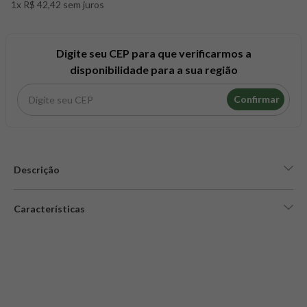
1x R$ 42,42 sem juros
8
º
snack proteico mundo verde
9
º
psyllium
10
º
creatina mundo verde
Digite seu CEP para que verificarmos a
disponibilidade para a sua região
Confirmar
Descrição
Características