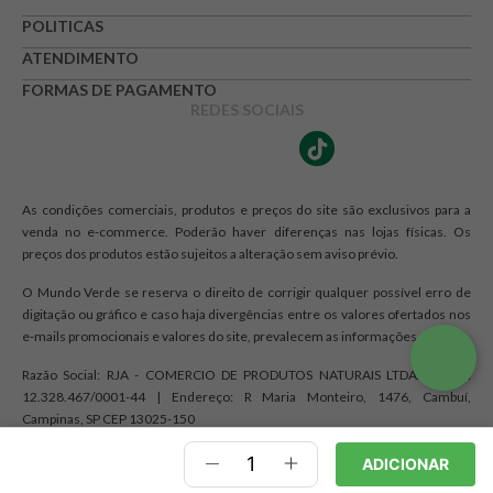
POLITICAS
Avalie o produto de 1 até 5 estrelas
★
★
★
☆
☆
ATENDIMENTO
FORMAS DE PAGAMENTO
Seu nome
REDES SOCIAIS
Endereço de e-mail
As condições comerciais, produtos e preços do site são exclusivos para a
venda no e-commerce. Poderão haver diferenças nas lojas físicas. Os
preços dos produtos estão sujeitos a alteração sem aviso prévio.
Escrever avaliação
O Mundo Verde se reserva o direito de corrigir qualquer possível erro de
digitação ou gráfico e caso haja divergências entre os valores ofertados nos
e-mails promocionais e valores do site, prevalecem as informações do site.
Razão Social: RJA - COMERCIO DE PRODUTOS NATURAIS LTDA. | CNPJ:
12.328.467/0001-44 | Endereço: R Maria Monteiro, 1476, Cambuí,
Campinas, SP CEP 13025-150
ENVIAR AVALIAÇÃO
ADICIONAR