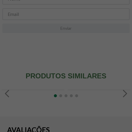
8
º
snack proteico mundo verde
9
º
psyllium
10
º
creatina mundo verde
Enviar
PRODUTOS SIMILARES
AVALIAÇÕES