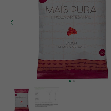
10
º
chá