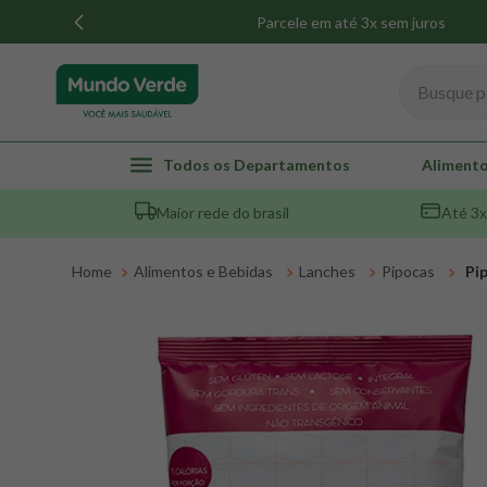
Parcele em até 3x sem juros
Busque por
TERMOS MAIS BUSCADOS
Todos os Departamentos
Alimento
1
º
whey
Maior rede do brasil
Até 3x
2
º
creatina
3
º
magnésio
Alimentos e Bebidas
Lanches
Pipocas
Pi
4
º
colageno
5
º
pacco
6
º
omega 3
7
º
maca peruana
8
º
snack proteico mundo verde
9
º
psyllium