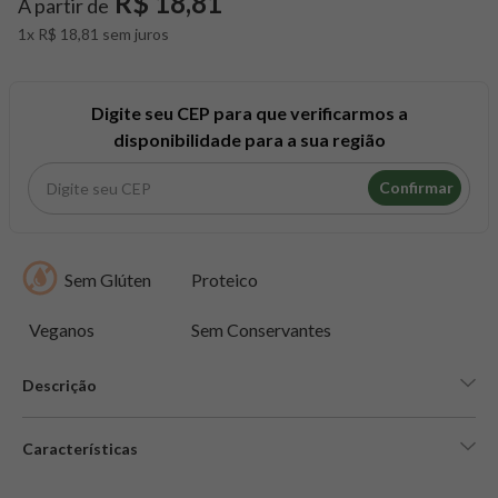
R$ 18,81
A partir de
8
º
snack proteico mundo verde
1x R$ 18,81 sem juros
9
º
psyllium
10
º
chá
Digite seu CEP para que verificarmos a
disponibilidade para a sua região
Confirmar
Sem Glúten
Proteico
Veganos
Sem Conservantes
Descrição
Características