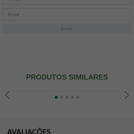
8
º
snack proteico mundo verde
9
º
psyllium
10
º
chá
Enviar
PRODUTOS SIMILARES
AVALIAÇÕES