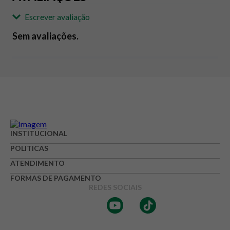
Escrever avaliação
Sem avaliações.
Adicionar avaliação
Avaliação
Avalie o produto de 1 até 5 estrelas
INSTITUCIONAL
★
★
★
☆
☆
POLITICAS
Seu nome
ATENDIMENTO
FORMAS DE PAGAMENTO
REDES SOCIAIS
Endereço de e-mail