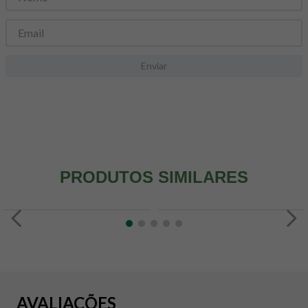
8
º
snack proteico mundo verde
9
º
psyllium
10
º
chá
Enviar
PRODUTOS SIMILARES
AVALIAÇÕES