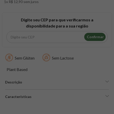
1x R$ 12,90 sem juros
8
º
snack proteico mundo verde
9
º
psyllium
10
º
creatina mundo verde
Digite seu CEP para que verificarmos a
disponibilidade para a sua região
Confirmar
Sem Glúten
Sem Lactose
Plant Based
Descrição
Características