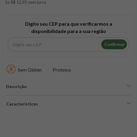
1x R$ 12,95 sem juros
8
º
snack proteico mundo verde
9
º
psyllium
10
º
creatina mundo verde
Digite seu CEP para que verificarmos a
disponibilidade para a sua região
Confirmar
Sem Glúten
Proteico
Descrição
Características