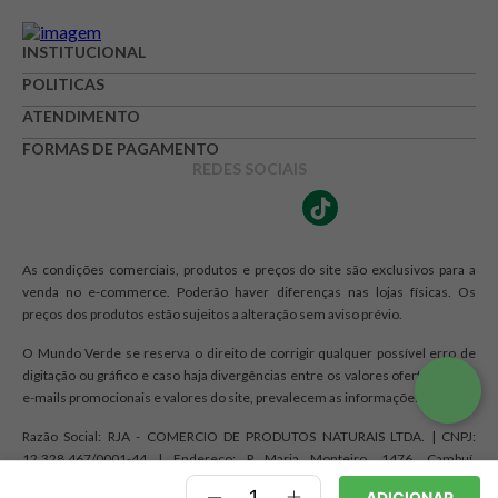
INSTITUCIONAL
POLITICAS
ATENDIMENTO
FORMAS DE PAGAMENTO
REDES SOCIAIS
As condições comerciais, produtos e preços do site são exclusivos para a
venda no e-commerce. Poderão haver diferenças nas lojas físicas. Os
preços dos produtos estão sujeitos a alteração sem aviso prévio.
O Mundo Verde se reserva o direito de corrigir qualquer possível erro de
digitação ou gráfico e caso haja divergências entre os valores ofertados nos
e-mails promocionais e valores do site, prevalecem as informações do site.
Razão Social: RJA - COMERCIO DE PRODUTOS NATURAIS LTDA. | CNPJ:
12.328.467/0001-44 | Endereço: R Maria Monteiro, 1476, Cambuí,
Campinas, SP CEP 13025-150
ADICIONAR