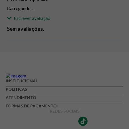
Carregando...
Escrever avaliação
Sem avaliações.
Adicionar avaliação
Avaliação
Avalie o produto de 1 até 5 estrelas
INSTITUCIONAL
★
★
★
☆
☆
POLITICAS
Seu nome
ATENDIMENTO
FORMAS DE PAGAMENTO
REDES SOCIAIS
Endereço de e-mail