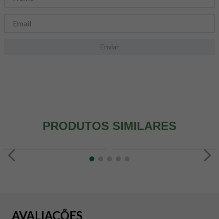
8
º
snack proteico mundo verde
9
º
psyllium
10
º
creatina mundo verde
Enviar
PRODUTOS SIMILARES
AVALIAÇÕES