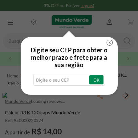
3% OFF no Pix (ver
regras
)
Busque aqui seu produto
X
Digite seu CEP para obter o
TERMOS MAIS BUSCADOS
melhor prazo e frete para a
Maior rede do brasil
sua região
1
º
whey
Suplementos
Minerais
Cálcio
Cálcio D3 K
2
º
creatina
OK
120 caps Mundo Verde
Cálcio D3 K 120 caps Mundo Verde
3
º
magnésio
4
º
colageno
Mundo Verde
Loading reviews...
5
º
omega 3
Cálcio D3 K 120 caps Mundo Verde
6
º
pacco
Ref:
950000220374
7
º
snack proteico mundo verde
R$ 14,00
A partir de