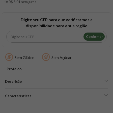
1x R$ 8,01 sem juros
8
º
maca peruana
9
º
psyllium
10
º
creatina mundo verde
Digite seu CEP para que verificarmos a
disponibilidade para a sua região
Confirmar
Sem Glúten
Sem Açúcar
Proteico
Descrição
Características