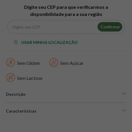
8
º
snack proteico mundo verde
Digite seu CEP para que verificarmos a
9
º
psyllium
disponibilidade para a sua região
10
º
chá
Confirmar
USAR MINHA LOCALIZAÇÃO
Sem Glúten
Sem Açúcar
Sem Lactose
Descrição
Características