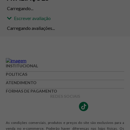
Carregando...
Escrever avaliação
Carregando avaliações...
Adicionar avaliação
Avaliação
INSTITUCIONAL
POLITICAS
Avalie o produto de 1 até 5 estrelas
ATENDIMENTO
★
★
★
☆
☆
FORMAS DE PAGAMENTO
Seu nome
REDES SOCIAIS
Endereço de e-mail
As condições comerciais, produtos e preços do site são exclusivos para a
venda no e-commerce. Poderão haver diferenças nas lojas físicas. Os