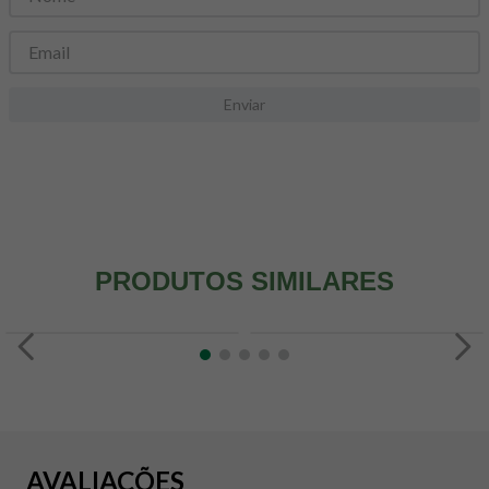
8
º
snack proteico mundo verde
9
º
psyllium
10
º
chá
Enviar
PRODUTOS SIMILARES
AVALIAÇÕES