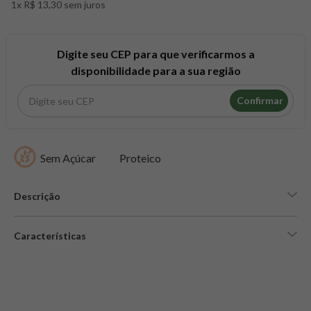
1x R$ 13,30 sem juros
8
º
snack proteico mundo verde
9
º
psyllium
10
º
creatina mundo verde
Digite seu CEP para que verificarmos a
disponibilidade para a sua região
Confirmar
Sem Açúcar
Proteico
Descrição
Características