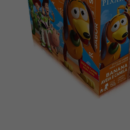
10
º
creatina mundo verde