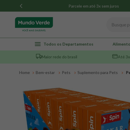
Parcele em até 3x sem juros
Busque por
TERMOS MAIS BUSCADOS
Todos os Departamentos
Alimento
1
º
whey
Maior rede do brasil
Até 3x
2
º
creatina
3
º
magnésio
Bem-estar
Pets
Suplemento para Pets
Pe
4
º
omega 3
5
º
pacco
6
º
colageno
7
º
maca peruana
8
º
snack proteico mundo verde
9
º
psyllium