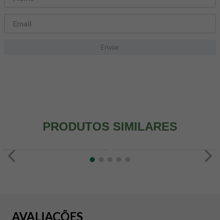
8
º
snack proteico mundo verde
9
º
psyllium
10
º
creatina mundo verde
Enviar
PRODUTOS SIMILARES
AVALIAÇÕES