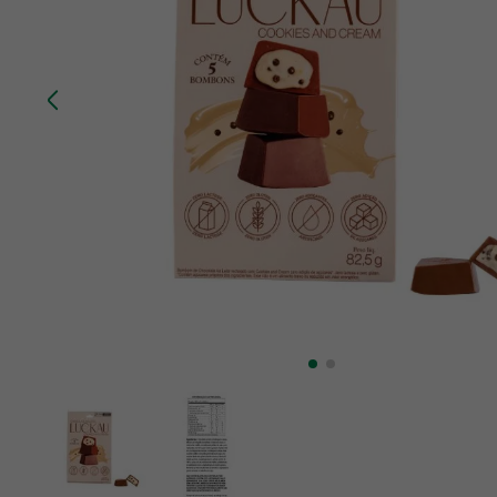
10
º
creatina mundo verde