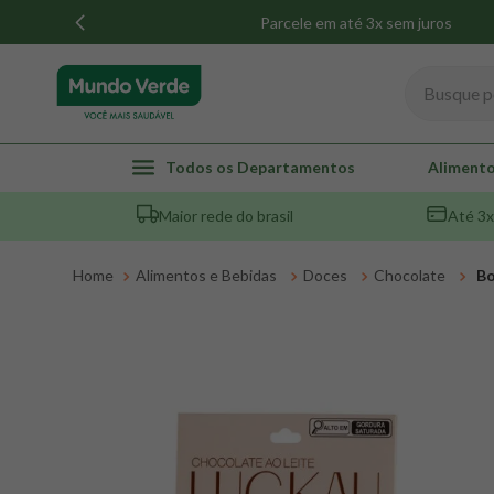
Parcele em até 3x sem juros
Busque por
TERMOS MAIS BUSCADOS
Todos os Departamentos
Alimento
1
º
whey
Maior rede do brasil
Até 3x
2
º
creatina
3
º
magnésio
Alimentos e Bebidas
Doces
Chocolate
Bo
4
º
omega 3
5
º
pacco
6
º
colageno
7
º
maca peruana
8
º
snack proteico mundo verde
9
º
psyllium