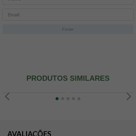
8
º
snack proteico mundo verde
9
º
psyllium
10
º
creatina mundo verde
Enviar
PRODUTOS SIMILARES
AVALIAÇÕES