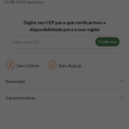
2x R$ 54,95 sem juros
8
º
snack proteico mundo verde
9
º
psyllium
10
º
creatina mundo verde
Digite seu CEP para que verificarmos a
disponibilidade para a sua região
Confirmar
Sem Glúten
Sem Açúcar
Descrição
Características