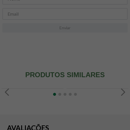
8
º
snack proteico mundo verde
9
º
psyllium
10
º
creatina mundo verde
Enviar
PRODUTOS SIMILARES
AVALIAÇÕES