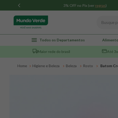
3% OFF no Pix (ver
regras
)
Busque por
TERMOS MAIS BUSCADOS
Todos os Departamentos
Alimento
1
º
whey
Maior rede do brasil
Até 3x
2
º
creatina
3
º
magnésio
Higiene e Beleza
Beleza
Rosto
Batom Cre
4
º
colageno
5
º
pacco
6
º
omega 3
7
º
maca peruana
8
º
snack proteico mundo verde
9
º
psyllium