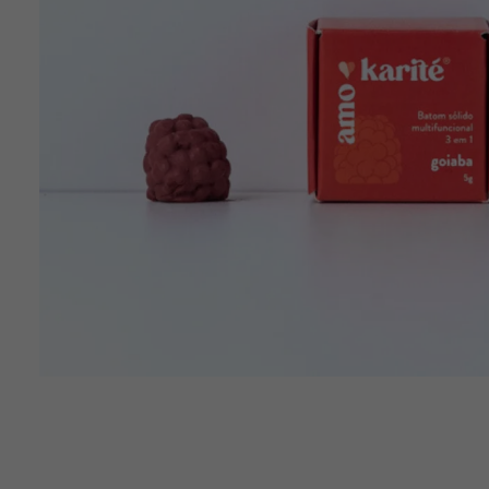
10
º
chá