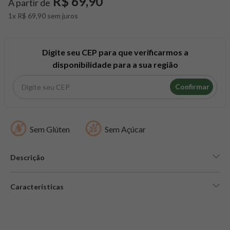
R$ 69,90
A partir de
8
º
snack proteico mundo verde
1x R$ 69,90 sem juros
9
º
psyllium
10
º
creatina mundo verde
Digite seu CEP para que verificarmos a
disponibilidade para a sua região
Confirmar
Sem Glúten
Sem Açúcar
Descrição
Características