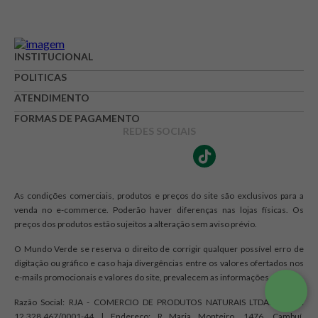
INSTITUCIONAL
POLITICAS
ATENDIMENTO
FORMAS DE PAGAMENTO
REDES SOCIAIS
As condições comerciais, produtos e preços do site são exclusivos para a
venda no e-commerce. Poderão haver diferenças nas lojas físicas. Os
preços dos produtos estão sujeitos a alteração sem aviso prévio.
O Mundo Verde se reserva o direito de corrigir qualquer possível erro de
digitação ou gráfico e caso haja divergências entre os valores ofertados nos
e-mails promocionais e valores do site, prevalecem as informações do site.
Razão Social: RJA - COMERCIO DE PRODUTOS NATURAIS LTDA. | CNPJ:
12.328.467/0001-44 | Endereço: R Maria Monteiro, 1476, Cambuí,