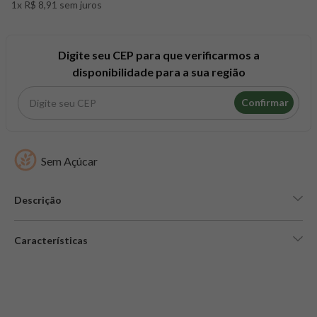
1x R$ 8,91 sem juros
8
º
snack proteico mundo verde
9
º
psyllium
10
º
chá
Digite seu CEP para que verificarmos a
disponibilidade para a sua região
Confirmar
Sem Açúcar
Descrição
Características