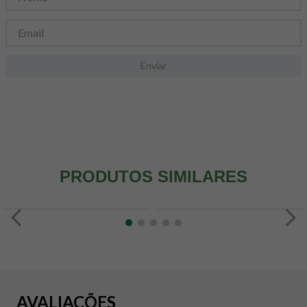
8
º
snack proteico mundo verde
9
º
psyllium
10
º
chá
Enviar
PRODUTOS SIMILARES
AVALIAÇÕES