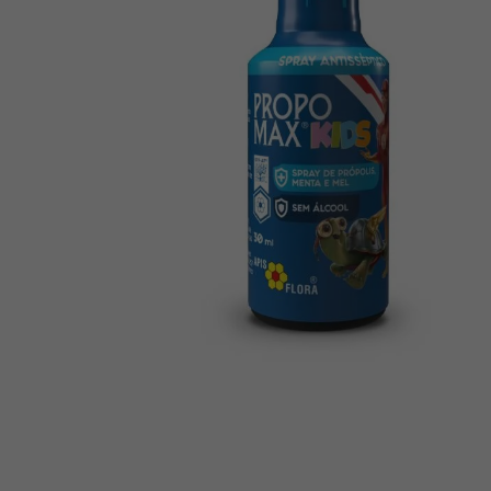
10
º
chá