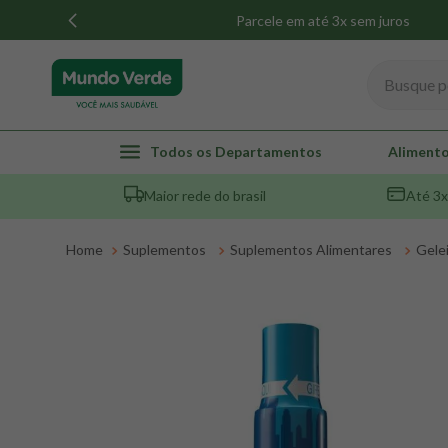
Parcele em até 3x sem juros
Busque por
TERMOS MAIS BUSCADOS
Todos os Departamentos
Alimento
1
º
whey
Maior rede do brasil
Até 3x
2
º
creatina
3
º
magnésio
Suplementos
Suplementos Alimentares
Gelei
4
º
colageno
5
º
pacco
6
º
omega 3
7
º
maca peruana
8
º
snack proteico mundo verde
9
º
psyllium