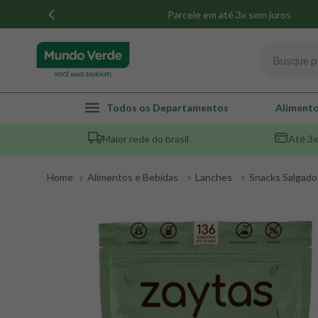
Parcele em até 3x sem juros
Busque por
TERMOS MAIS BUSCADOS
Todos os Departamentos
Alimento
1
º
whey
Maior rede do brasil
Até 3x
2
º
creatina
3
º
magnésio
Alimentos e Bebidas
Lanches
Snacks Salgado
4
º
colageno
5
º
omega 3
6
º
pacco
7
º
snack proteico mundo verde
8
º
maca peruana
9
º
psyllium