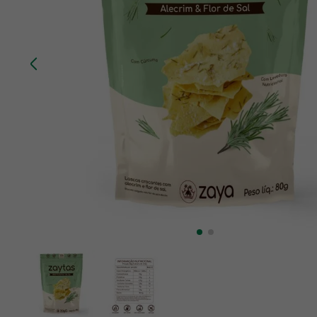
10
º
creatina mundo verde