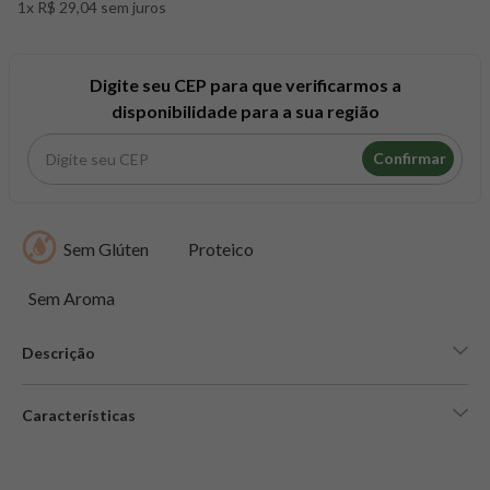
1x R$ 29,04 sem juros
8
º
snack proteico mundo verde
9
º
psyllium
10
º
chá
Digite seu CEP para que verificarmos a
disponibilidade para a sua região
Confirmar
Sem Glúten
Proteico
Sem Aroma
Descrição
Características