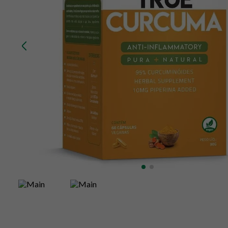
10
º
creatina mundo verde