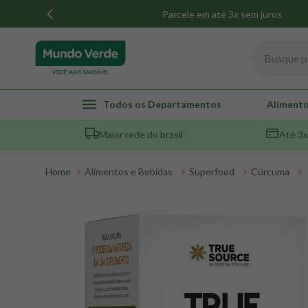
Parcele em até 3x sem juros
Busque por
TERMOS MAIS BUSCADOS
Todos os Departamentos
Alimento
1
º
whey
Maior rede do brasil
Até 3x
2
º
creatina
3
º
magnésio
Alimentos e Bebidas
Superfood
Cúrcuma
4
º
omega 3
5
º
pacco
6
º
colageno
7
º
maca peruana
8
º
snack proteico mundo verde
9
º
psyllium